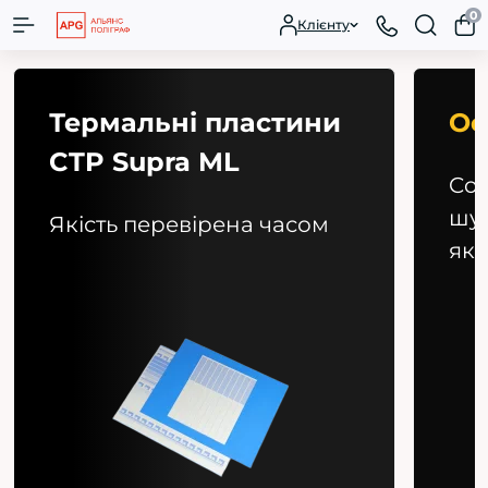
0
Клієнту
ини
Офсетна гума
ContiTech - вибір тих, хто
шукає ідеальний баланс
сом
якості та ціни