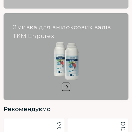
Змивка для анілоксових валів
TKM Enpurex
Рекомендуємо