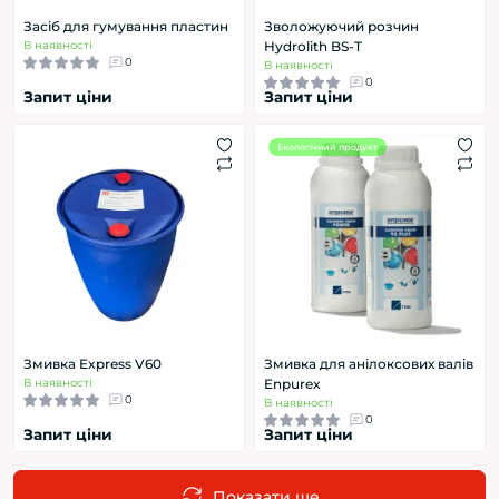
Засіб для гумування пластин
Зволожуючий розчин
В наявності
Hydrolith BS-T
0
В наявності
0
Запит ціни
Запит ціни
Екологічний продукт
Змивка Express V60
Змивка для анілоксових валів
В наявності
Enpurex
0
В наявності
0
Запит ціни
Запит ціни
Показати ще