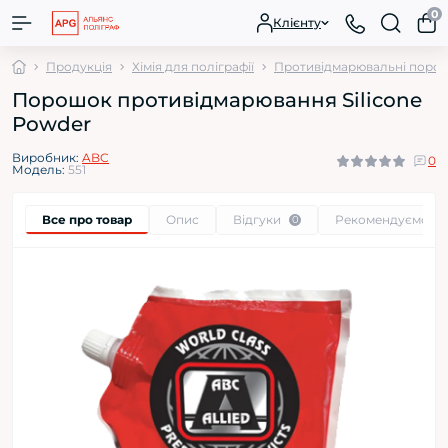
0
Клієнту
Продукція
Хімія для поліграфії
Противідмарювальні поро
Порошок противідмарювання Silicone
Powder
Виробник:
ABC
0
Модель:
551
Все про товар
Опис
Відгуки
Рекомендуємо
0