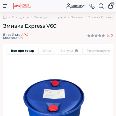
0
Клієнту
Продукція
Хімія для поліграфії
Змивки
Змивка Express 
Змивка Express V60
Виробник:
APG
0
Модель:
559
Все про товар
Опис
Відгуки
Рекомендуємо
0