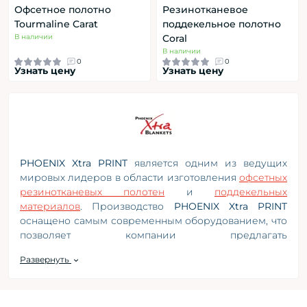
Офсетное полотно
Резинотканевое
Tourmaline Carat
поддекельное полотно
В наличии
Coral
В наличии
0
0
Узнать цену
Узнать цену
PHOENIX Xtra PRINT
является одним из ведущих
мировых лидеров в области изготовления
офсетных
резинотканевых полотен
и
поддекельных
материалов
. Производство
PHOENIX Xtra PRINT
оснащено самым современным оборудованием, что
позволяет компании предлагать
конкурентоспособную продукцию и обеспечивать
Развернуть
надежную клиентскую поддержку. Мы уверены, что
используя продукцию
PHOENIX Xtra PRINT
, ваш
бизнес будет успешным и лидирующем!