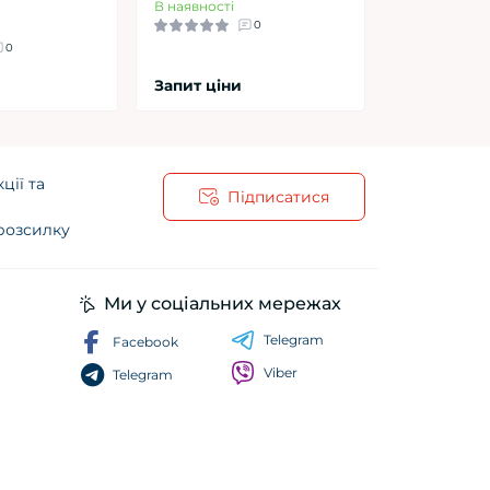
В наявності
0
0
Запит ціни
ції та
Підписатися
 розсилку
ча
Ми у соціальних мережах
Telegram
Facebook
Viber
Telegram