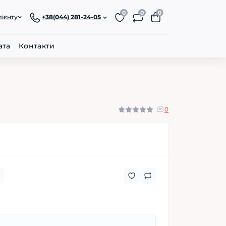
0
0
0
лієнту
+38(044) 281-24-05
ата
Контакти
0