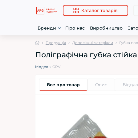
Каталог товарів
Бренди
Про нас
Виробництво
Зат
Продукція
Допоміжні матеріали
Губка пол
Поліграфічна губка стійка
Модель:
GPV
Все про товар
Опис
Відгук