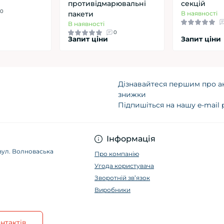
противідмарювальні
секцій
0
пакети
В наявності
В наявності
0
Запит ціни
Запит ціни
Дізнавайтеся першим про ак
знижки
Підпишіться на нашу e-mail
Угода користува
Інформація
, вул. Волноваська
Про компанію
Угода користувача
Зворотній зв’язок
Виробники
нтактів