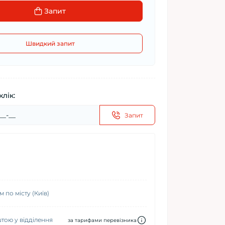
Запит
Швидкий запит
клік:
Запит
 по місту (Київ)
ою у відділення
за тарифами перевізника