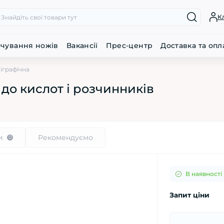
К
очування ножів
Вакансії
Прес-центр
Доставка та опл
іграфічна
 до кислот і розчинників
и
Рекомендуємо
0
В наявності
Запит ціни