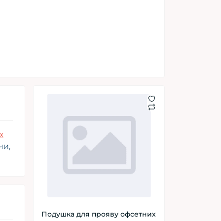
х
ни,
Подушка для прояву офсетних