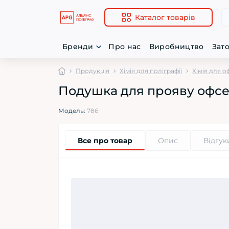
Каталог товарів
Бренди
Про нас
Виробництво
Зат
Продукція
Хімія для поліграфії
Хімія для 
Подушка для прояву офсе
Модель:
786
Все про товар
Опис
Відгук