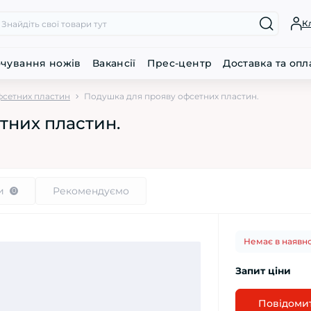
К
очування ножів
Вакансії
Прес-центр
Доставка та опл
офсетних пластин
Подушка для прояву офсетних пластин.
тних пластин.
и
Рекомендуємо
0
Немає в наявно
Запит ціни
Повідомит