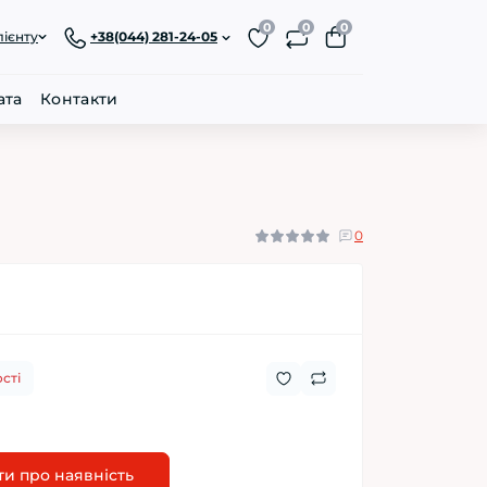
0
0
0
лієнту
+38(044) 281-24-05
ата
Контакти
0
сті
и про наявність