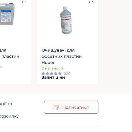
для
Очищувачі для
 пластин
офсетних пластин
Huber
0
В наявності
0
Запит ціни
ції та
Підписатися
 розсилку
ча