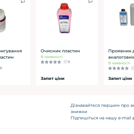
оригування
Очисник пластин
Проявник 
ластин
В наявності
аналогових
0
В наявності
0
Запит ціни
Запит ціни
Дізнавайтеся першим про ак
знижки
Підпишіться на нашу e-mail
Угода користува