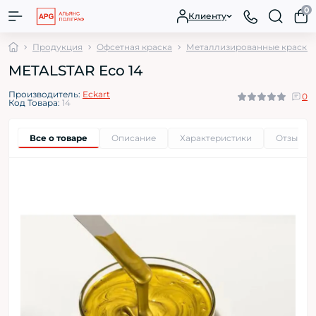
0
Клиенту
Продукция
Офсетная краска
Металлизированные краски 
METALSTAR Eco 14
Производитель:
Eckart
0
Код Товара:
14
Все о товаре
Описание
Характеристики
Отзывы