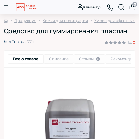
0
Клиенту
Продукция
Химия для полиграфии
Химия для офсетных п
Средство для гуммирования пластин
Код Товара:
774
0
Все о товаре
Описание
Отзывы
Рекомендуем
0